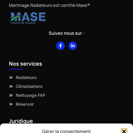
Martinage Radiateurs est certifié Mase®
Suivez nous sur :
F
L
a
i
c
n
e
k
b
e
Nos services
o
d
o
i
k
n
-
-
Radiateurs
f
i
n
Climatisations
Nettoyage FAP
Réservoir
Juridique
Gérer le consentement