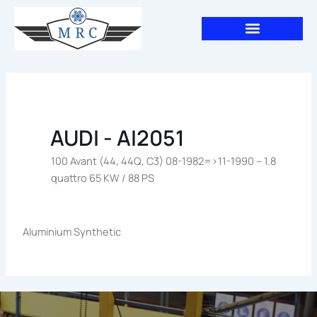
Aller
au
contenu
AUDI - AI2051
100 Avant (44, 44Q, C3) 08-1982=>11-1990 – 1.8
quattro 65 KW / 88 PS
Aluminium Synthetic