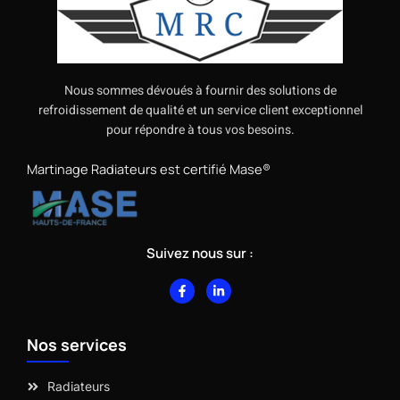
Nous sommes dévoués à fournir des solutions de
refroidissement de qualité et un service client exceptionnel
pour répondre à tous vos besoins.
Martinage Radiateurs est certifié Mase®
Suivez nous sur :
F
L
a
i
c
n
e
k
b
e
Nos services
o
d
o
i
k
n
-
-
Radiateurs
f
i