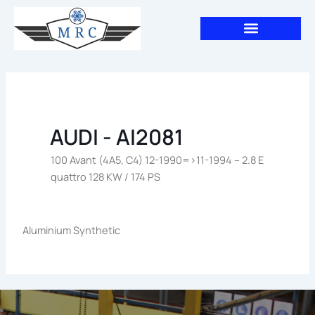
Aller
au
contenu
AUDI - AI2081
100 Avant (4A5, C4) 12-1990=>11-1994 – 2.8 E
quattro 128 KW / 174 PS
Aluminium Synthetic