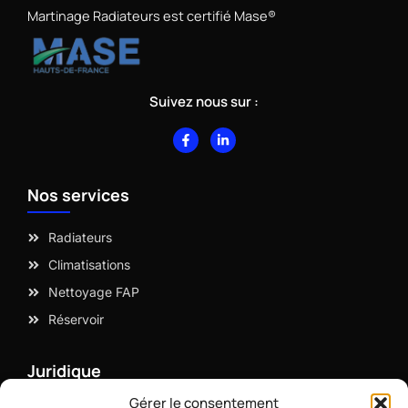
Martinage Radiateurs est certifié Mase®
Suivez nous sur :
F
L
a
i
c
n
e
k
b
e
Nos services
o
d
o
i
k
n
-
-
Radiateurs
f
i
n
Climatisations
Nettoyage FAP
Réservoir
Juridique
Gérer le consentement