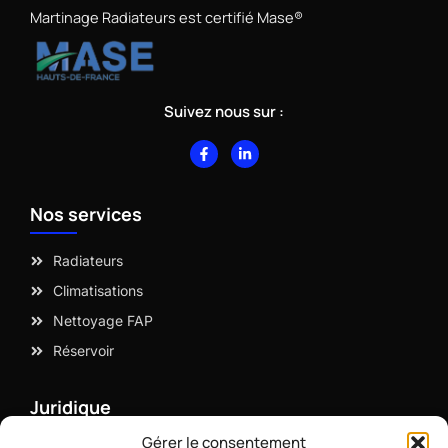
Martinage Radiateurs est certifié Mase®
Suivez nous sur :
F
L
a
i
c
n
e
k
b
e
Nos services
o
d
o
i
k
n
-
-
Radiateurs
f
i
n
Climatisations
Nettoyage FAP
Réservoir
Juridique
Gérer le consentement