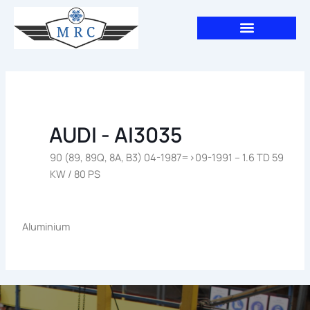
Aller
au
contenu
AUDI - AI3035
90 (89, 89Q, 8A, B3) 04-1987=>09-1991 – 1.6 TD 59
KW / 80 PS
Aluminium