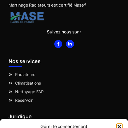
Martinage Radiateurs est certifié Mase®
Suivez nous sur :
F
L
a
i
c
n
e
k
b
e
Nos services
o
d
o
i
k
n
-
-
Radiateurs
f
i
n
Climatisations
Nettoyage FAP
Réservoir
Juridique
Gérer le consentement