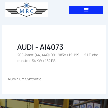
Aller
au
contenu
AUDI - AI4073
200 Avant (44, 44Q) 09-1983=>12-1991 – 2.1 Turbo
quattro 134 KW / 182 PS
Aluminium Synthetic