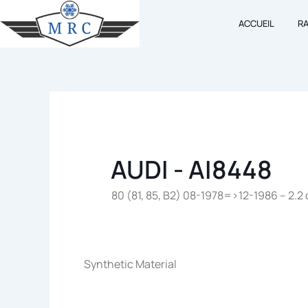
Aller
ACCUEIL
R
au
contenu
AUDI - AI8448
80 (81, 85, B2) 08-1978=>12-1986 – 2.2
Synthetic Material