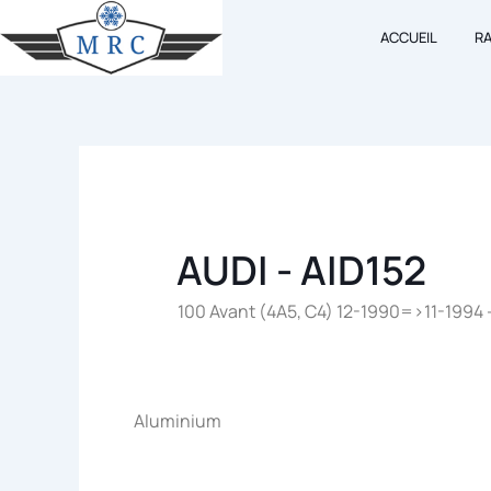
Aller
ACCUEIL
R
au
contenu
AUDI - AID152
100 Avant (4A5, C4) 12-1990=>11-1994 – 
Aluminium