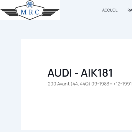
Aller
ACCUEIL
R
au
contenu
AUDI - AIK181
200 Avant (44, 44Q) 09-1983=>12-1991 