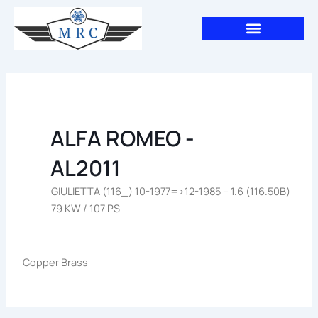
Aller
au
contenu
ALFA ROMEO -
AL2011
GIULIETTA (116_) 10-1977=>12-1985 – 1.6 (116.50B)
79 KW / 107 PS
Copper Brass