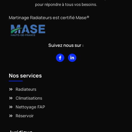
pour répondre à tous vos besoins.
Martinage Radiateurs est certifié Mase®
Suivez nous sur :
F
L
a
i
c
n
e
k
b
e
Nos services
o
d
o
i
k
n
-
-
Radiateurs
f
i
n
Climatisations
Nettoyage FAP
Réservoir