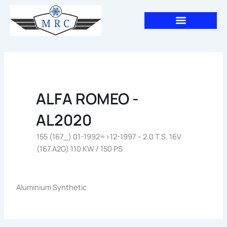
Aller
au
contenu
ALFA ROMEO -
AL2020
155 (167_) 01-1992=>12-1997 – 2.0 T.S. 16V
(167.A2G) 110 KW / 150 PS
Aluminium Synthetic