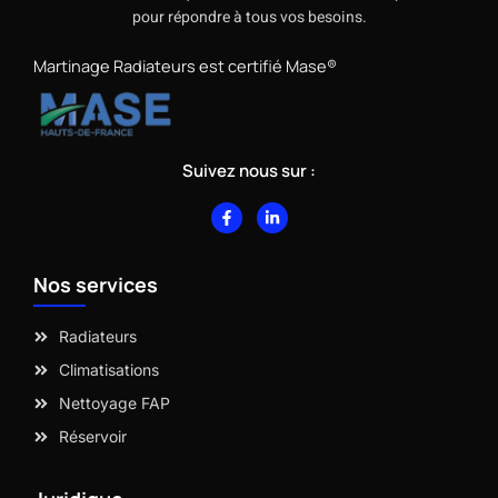
pour répondre à tous vos besoins.
Martinage Radiateurs est certifié Mase®
Suivez nous sur :
F
L
a
i
c
n
e
k
b
e
Nos services
o
d
o
i
k
n
-
-
Radiateurs
f
i
n
Climatisations
Nettoyage FAP
Réservoir