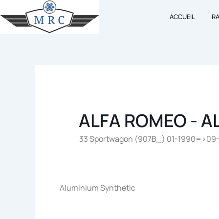
Aller
ACCUEIL
R
au
contenu
ALFA ROMEO - A
33 Sportwagon (907B_) 01-1990=>09-199
Aluminium Synthetic