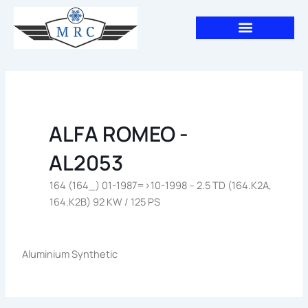
Aller
au
contenu
ALFA ROMEO -
AL2053
164 (164_) 01-1987=>10-1998 – 2.5 TD (164.K2A,
164.K2B) 92 KW / 125 PS
Aluminium Synthetic