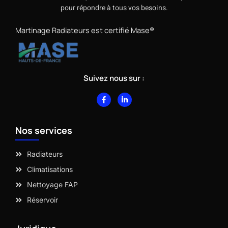
pour répondre à tous vos besoins.
Martinage Radiateurs est certifié Mase®
Suivez nous sur :
F
L
a
i
c
n
e
k
b
e
Nos services
o
d
o
i
k
n
-
-
Radiateurs
f
i
n
Climatisations
Nettoyage FAP
Réservoir