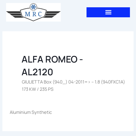
Aller
au
contenu
ALFA ROMEO -
AL2120
GIULIETTA Box (940_) 04-2011=> – 1.8 (940FXC1A)
173 KW / 235 PS
Aluminium Synthetic