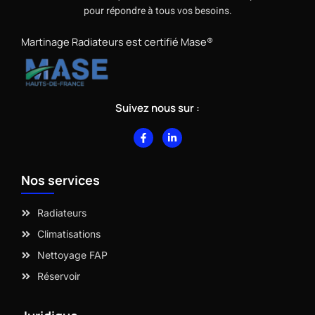
pour répondre à tous vos besoins.
Martinage Radiateurs est certifié Mase®
Suivez nous sur :
F
L
a
i
c
n
e
k
b
e
Nos services
o
d
o
i
k
n
-
-
Radiateurs
f
i
n
Climatisations
Nettoyage FAP
Réservoir