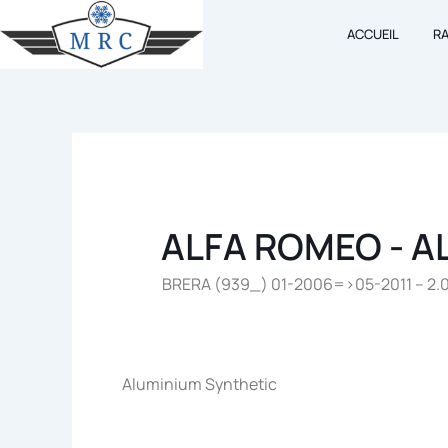
Aller
ACCUEIL
R
au
contenu
ALFA ROMEO - A
BRERA (939_) 01-2006=>05-2011 – 2.0
Aluminium Synthetic