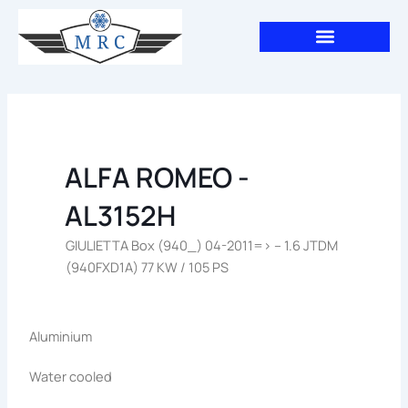
Aller
au
contenu
ALFA ROMEO -
AL3152H
GIULIETTA Box (940_) 04-2011=> – 1.6 JTDM
(940FXD1A) 77 KW / 105 PS
Aluminium
Water cooled