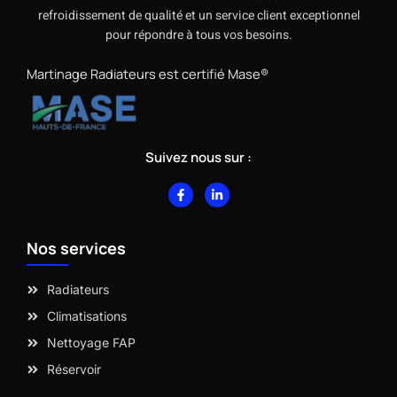
refroidissement de qualité et un service client exceptionnel
pour répondre à tous vos besoins.
Martinage Radiateurs est certifié Mase®
Suivez nous sur :
F
L
a
i
c
n
e
k
b
e
Nos services
o
d
o
i
k
n
-
-
Radiateurs
f
i
n
Climatisations
Nettoyage FAP
Réservoir