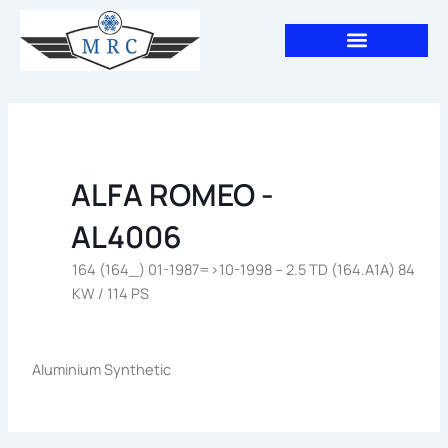
Aller
au
contenu
ALFA ROMEO -
AL4006
164 (164_) 01-1987=>10-1998 – 2.5 TD (164.A1A) 84
KW / 114 PS
Aluminium Synthetic