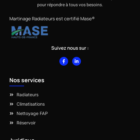
pour répondre à tous vos besoins.
Martinage Radiateurs est certifié Mase®
Suivez nous sur :
F
L
a
i
c
n
e
k
b
e
Nos services
o
d
o
i
k
n
-
-
Radiateurs
f
i
n
Climatisations
Nettoyage FAP
Réservoir