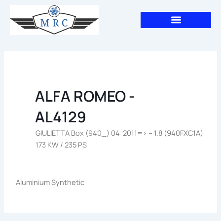
Aller
au
contenu
ALFA ROMEO -
AL4129
GIULIETTA Box (940_) 04-2011=> – 1.8 (940FXC1A)
173 KW / 235 PS
Aluminium Synthetic