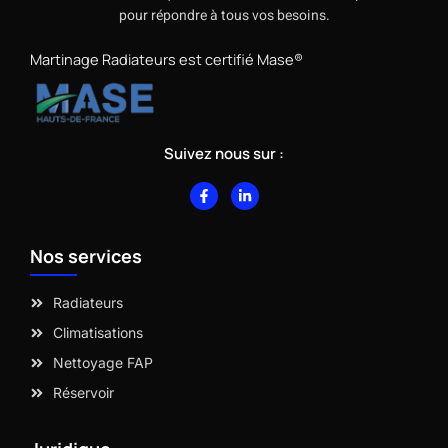
pour répondre à tous vos besoins.
Martinage Radiateurs est certifié Mase®
Suivez nous sur :
F
L
a
i
c
n
e
k
b
e
Nos services
o
d
o
i
k
n
-
-
Radiateurs
f
i
n
Climatisations
Nettoyage FAP
Réservoir