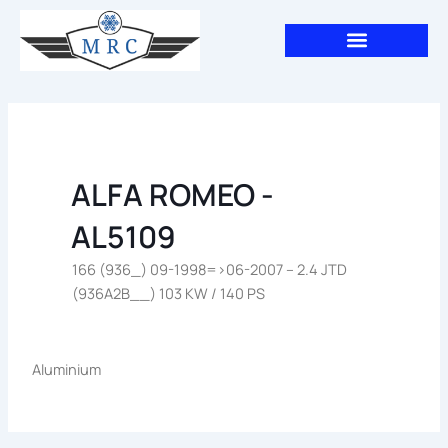
Aller
au
contenu
ALFA ROMEO -
AL5109
166 (936_) 09-1998=>06-2007 – 2.4 JTD
(936A2B__) 103 KW / 140 PS
Aluminium