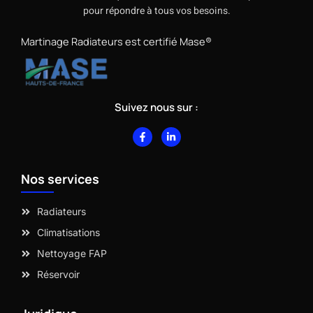
pour répondre à tous vos besoins.
Martinage Radiateurs est certifié Mase®
Suivez nous sur :
F
L
a
i
c
n
e
k
b
e
Nos services
o
d
o
i
k
n
-
-
Radiateurs
f
i
n
Climatisations
Nettoyage FAP
Réservoir