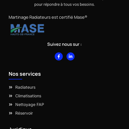
pour répondre à tous vos besoins.
Martinage Radiateurs est certifié Mase®
Suivez nous sur :
F
L
a
i
c
n
e
k
b
e
Nos services
o
d
o
i
k
n
-
-
Radiateurs
f
i
n
Climatisations
Nettoyage FAP
Réservoir