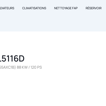
ADIATEURS
CLIMATISATIONS
NETTOYAGE FAP
RÉSERVOIR
L5116D
55AXC1B) 88 KW / 120 PS