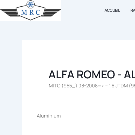
Aller
ACCUEIL
R
au
contenu
ALFA ROMEO - A
MITO (955_) 08-2008=> – 1.6 JTDM (9
Aluminium