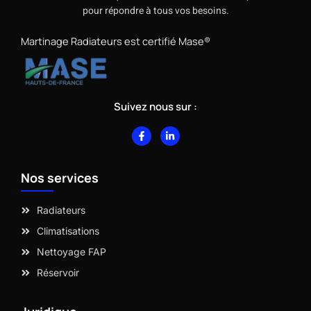
pour répondre à tous vos besoins.
Martinage Radiateurs est certifié Mase®
Suivez nous sur :
F
L
a
i
c
n
e
k
b
e
Nos services
o
d
o
i
k
n
-
-
Radiateurs
f
i
n
Climatisations
Nettoyage FAP
Réservoir