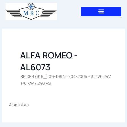
Aller
au
contenu
ALFA ROMEO -
AL6073
SPIDER (916_) 09-1994=>04-2005 – 3.2 V6 24V
176 KW / 240 PS
Aluminium