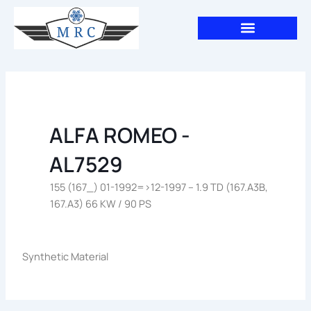
Aller
au
contenu
ALFA ROMEO -
AL7529
155 (167_) 01-1992=>12-1997 – 1.9 TD (167.A3B,
167.A3) 66 KW / 90 PS
Synthetic Material