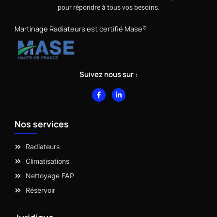
pour répondre à tous vos besoins.
Martinage Radiateurs est certifié Mase®
Suivez nous sur :
F
L
a
i
c
n
e
k
b
e
Nos services
o
d
o
i
k
n
-
-
Radiateurs
f
i
n
Climatisations
Nettoyage FAP
Réservoir