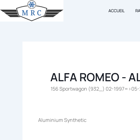
Aller
ACCUEIL
R
au
contenu
ALFA ROMEO - A
156 Sportwagon (932_) 02-1997=>05-20
Aluminium Synthetic