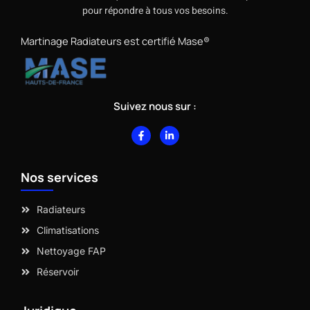
pour répondre à tous vos besoins.
Martinage Radiateurs est certifié Mase®
Suivez nous sur :
F
L
a
i
c
n
e
k
b
e
Nos services
o
d
o
i
k
n
-
-
Radiateurs
f
i
n
Climatisations
Nettoyage FAP
Réservoir