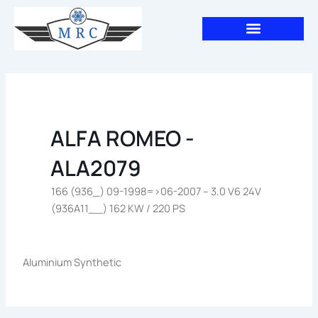
Aller
au
contenu
ALFA ROMEO -
ALA2079
166 (936_) 09-1998=>06-2007 – 3.0 V6 24V
(936A11__) 162 KW / 220 PS
Aluminium Synthetic