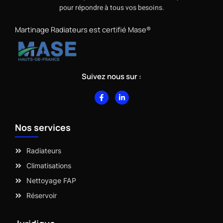
pour répondre à tous vos besoins.
Martinage Radiateurs est certifié Mase®
Suivez nous sur :
F
L
a
i
c
n
e
k
b
e
Nos services
o
d
o
i
k
n
-
-
Radiateurs
f
i
n
Climatisations
Nettoyage FAP
Réservoir