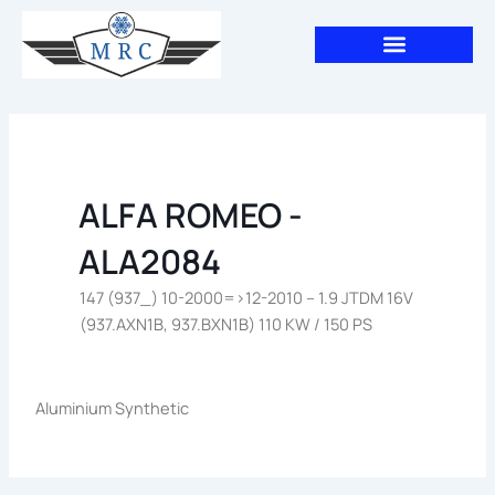
Aller
au
contenu
ALFA ROMEO -
ALA2084
147 (937_) 10-2000=>12-2010 – 1.9 JTDM 16V
(937.AXN1B, 937.BXN1B) 110 KW / 150 PS
Aluminium Synthetic