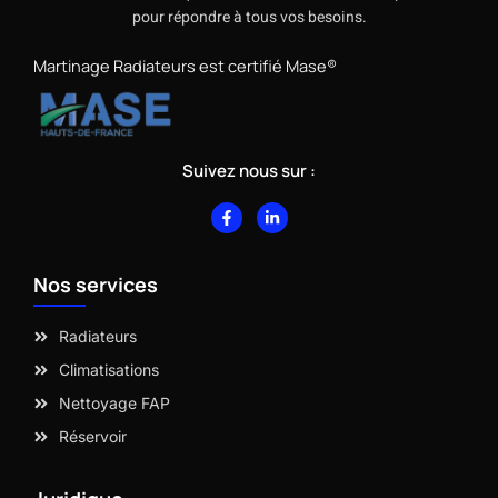
pour répondre à tous vos besoins.
Martinage Radiateurs est certifié Mase®
Suivez nous sur :
F
L
a
i
c
n
e
k
b
e
Nos services
o
d
o
i
k
n
-
-
Radiateurs
f
i
n
Climatisations
Nettoyage FAP
Réservoir