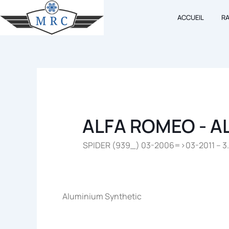
Aller
ACCUEIL
R
au
contenu
ALFA ROMEO - A
SPIDER (939_) 03-2006=>03-2011 – 3.2
Aluminium Synthetic