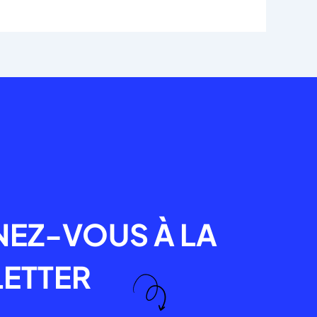
R
EZ-VOUS À LA
ETTER