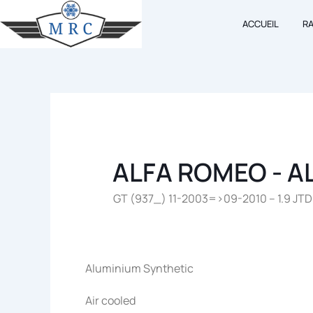
Aller
ACCUEIL
R
au
contenu
ALFA ROMEO - A
GT (937_) 11-2003=>09-2010 – 1.9 JTD 
Aluminium Synthetic
Air cooled