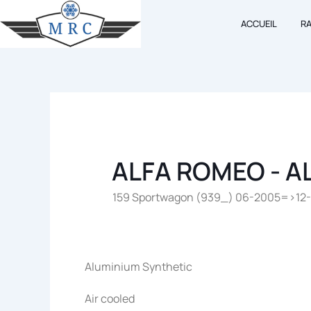
Aller
ACCUEIL
R
au
contenu
ALFA ROMEO - A
159 Sportwagon (939_) 06-2005=>12-2
Aluminium Synthetic
Air cooled