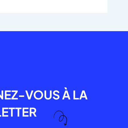
R
EZ-VOUS À LA
ETTER