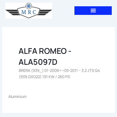
Aller
au
contenu
ALFA ROMEO -
ALA5097D
BRERA (939_) 01-2006=>05-2011 – 3.2 JTS Q4
(939.DXG22) 191 KW / 260 PS
Aluminium