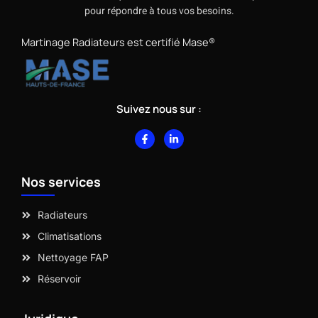
pour répondre à tous vos besoins.
Martinage Radiateurs est certifié Mase®
Suivez nous sur :
F
L
a
i
c
n
e
k
b
e
Nos services
o
d
o
i
k
n
-
-
Radiateurs
f
i
n
Climatisations
Nettoyage FAP
Réservoir