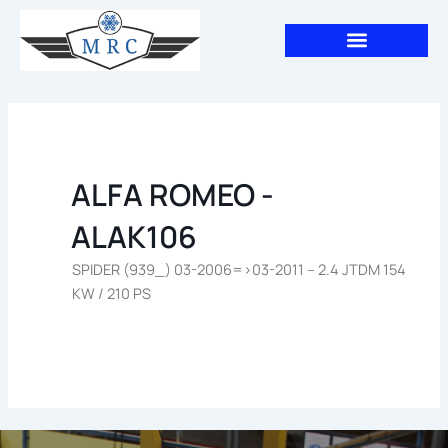
Aller
au
contenu
ALFA ROMEO -
ALAK106
SPIDER (939_) 03-2006=>03-2011 – 2.4 JTDM 154
KW / 210 PS