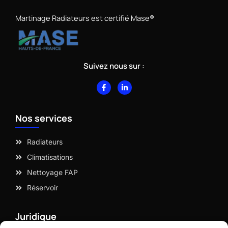
Martinage Radiateurs est certifié Mase®
Suivez nous sur :
F
L
a
i
c
n
e
k
b
e
Nos services
o
d
o
i
k
n
-
-
Radiateurs
f
i
n
Climatisations
Nettoyage FAP
Réservoir
Juridique