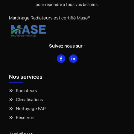
pour répondre à tous vos besoins.
Martinage Radiateurs est certifié Mase®
Suivez nous sur :
F
L
a
i
c
n
e
k
b
e
Nos services
o
d
o
i
k
n
-
-
Radiateurs
f
i
n
Climatisations
Nettoyage FAP
Réservoir