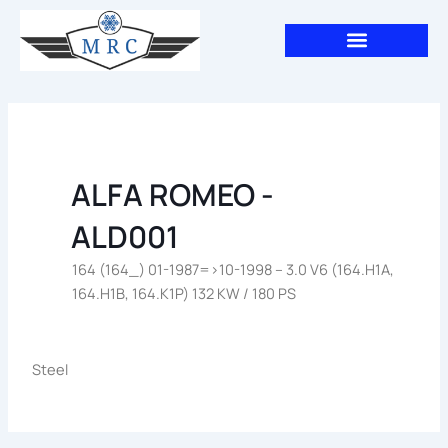
Aller
au
contenu
ALFA ROMEO -
ALD001
164 (164_) 01-1987=>10-1998 – 3.0 V6 (164.H1A,
164.H1B, 164.K1P) 132 KW / 180 PS
Steel