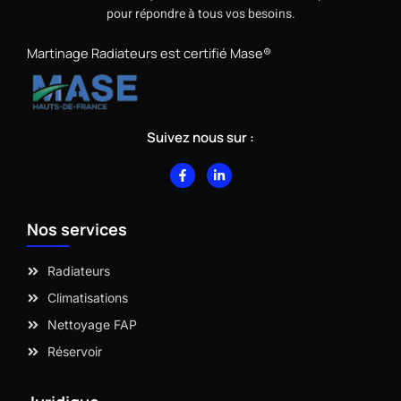
pour répondre à tous vos besoins.
Martinage Radiateurs est certifié Mase®
Suivez nous sur :
F
L
a
i
c
n
e
k
b
e
Nos services
o
d
o
i
k
n
-
-
Radiateurs
f
i
n
Climatisations
Nettoyage FAP
Réservoir