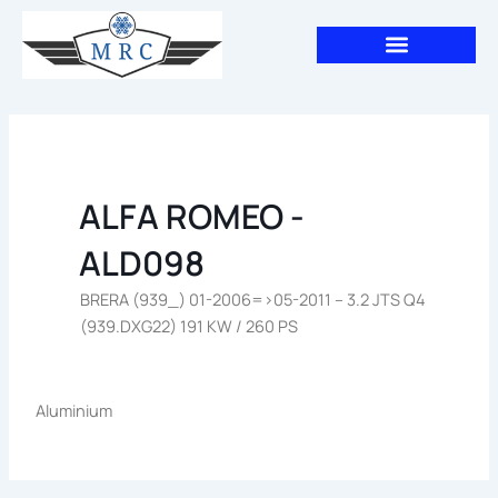
Aller
au
contenu
ALFA ROMEO -
ALD098
BRERA (939_) 01-2006=>05-2011 – 3.2 JTS Q4
(939.DXG22) 191 KW / 260 PS
Aluminium