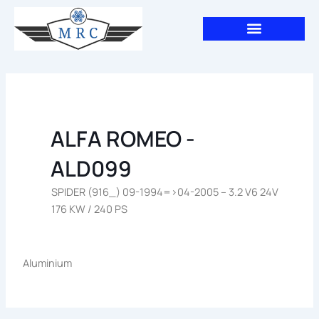
Aller
au
contenu
ALFA ROMEO -
ALD099
SPIDER (916_) 09-1994=>04-2005 – 3.2 V6 24V
176 KW / 240 PS
Aluminium