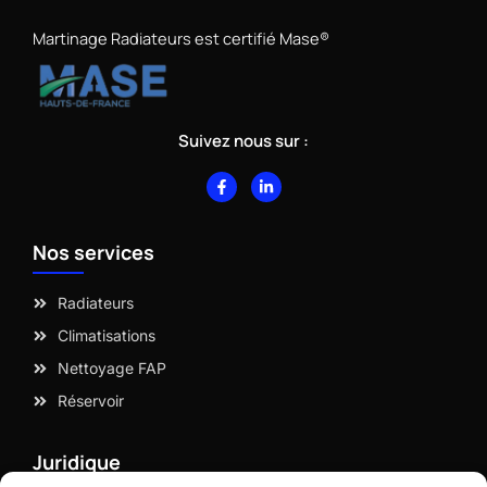
Martinage Radiateurs est certifié Mase®
Suivez nous sur :
F
L
a
i
c
n
e
k
b
e
Nos services
o
d
o
i
k
n
-
-
Radiateurs
f
i
n
Climatisations
Nettoyage FAP
Réservoir
Juridique