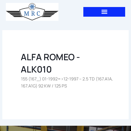
Aller
au
contenu
ALFA ROMEO -
ALK010
155 (167_) 01-1992=>12-1997 – 2.5 TD (167.A1A,
167.A1G) 92 KW / 125 PS