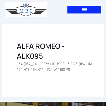
Aller
au
contenu
ALFA ROMEO -
ALK095
164 (164_) 01-1987=>10-1998 – 3.0 V6 (164.H1A,
164.H1B, 164.K1P) 132 KW / 180 PS