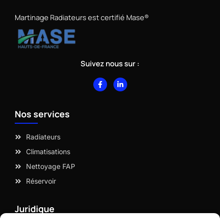
Martinage Radiateurs est certifié Mase®
Suivez nous sur :
F
L
a
i
c
n
e
k
b
e
Nos services
o
d
o
i
k
n
-
-
Radiateurs
f
i
n
Climatisations
Nettoyage FAP
Réservoir
Juridique