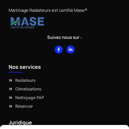
Martinage Radiateurs est certifié Mase®
Suivez nous sur :
F
L
a
i
c
n
e
k
b
e
Nos services
o
d
o
i
k
n
-
-
Radiateurs
f
i
n
Climatisations
Nettoyage FAP
Réservoir
Juridique