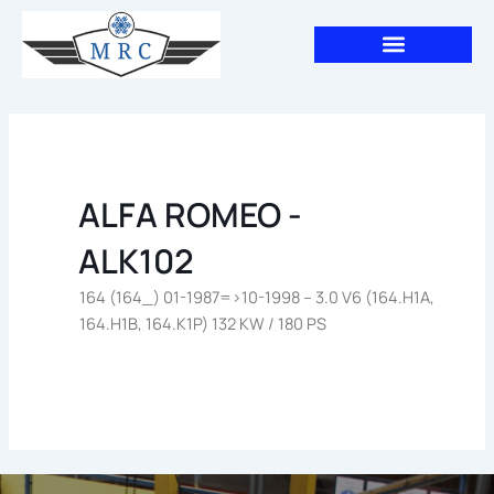
Aller
au
contenu
ALFA ROMEO -
ALK102
164 (164_) 01-1987=>10-1998 – 3.0 V6 (164.H1A,
164.H1B, 164.K1P) 132 KW / 180 PS