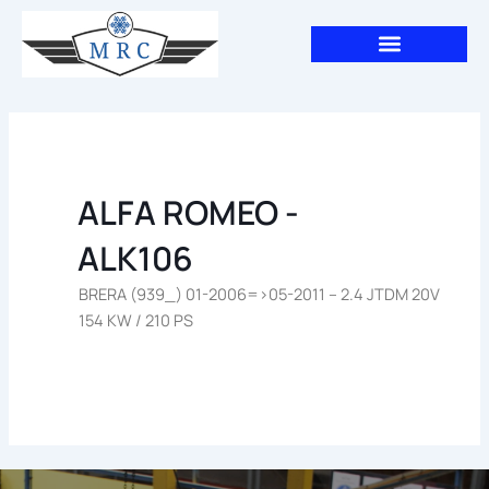
Aller
au
contenu
ALFA ROMEO -
ALK106
BRERA (939_) 01-2006=>05-2011 – 2.4 JTDM 20V
154 KW / 210 PS