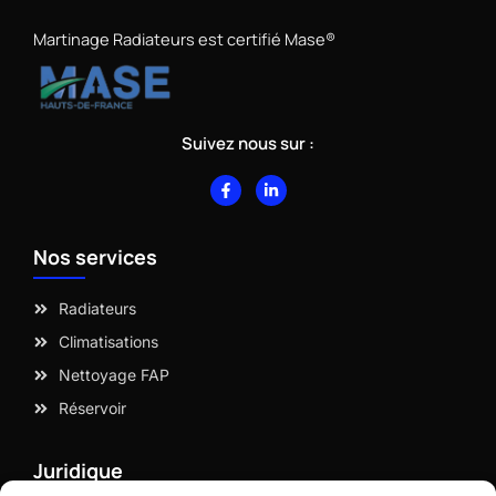
Martinage Radiateurs est certifié Mase®
Suivez nous sur :
F
L
a
i
c
n
e
k
b
e
Nos services
o
d
o
i
k
n
-
-
Radiateurs
f
i
n
Climatisations
Nettoyage FAP
Réservoir
Juridique