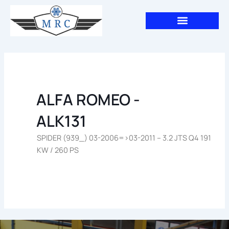
Aller
au
contenu
ALFA ROMEO -
ALK131
SPIDER (939_) 03-2006=>03-2011 – 3.2 JTS Q4 191
KW / 260 PS