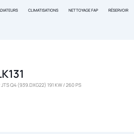
ADIATEURS
CLIMATISATIONS
NETTOYAGE FAP
RÉSERVOIR
LK131
 JTS Q4 (939.DXG22) 191 KW / 260 PS