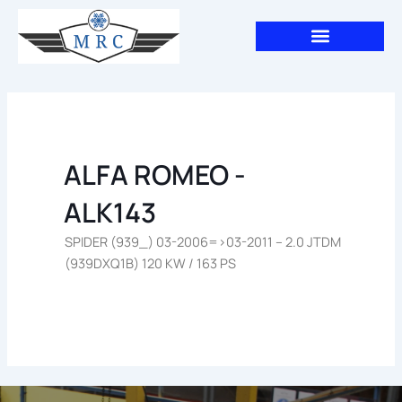
Aller
au
contenu
ALFA ROMEO -
ALK143
SPIDER (939_) 03-2006=>03-2011 – 2.0 JTDM
(939DXQ1B) 120 KW / 163 PS