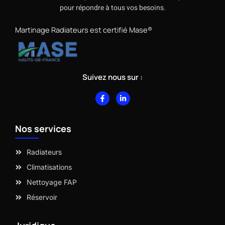
pour répondre à tous vos besoins.
Martinage Radiateurs est certifié Mase®
Suivez nous sur :
F
L
a
i
c
n
e
k
b
e
Nos services
o
d
o
i
k
n
-
-
Radiateurs
f
i
n
Climatisations
Nettoyage FAP
Réservoir