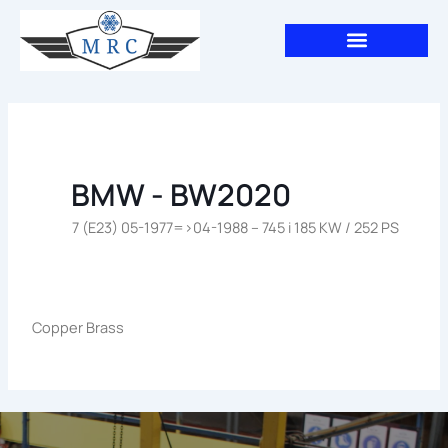
Aller
au
contenu
BMW - BW2020
7 (E23) 05-1977=>04-1988 – 745 i 185 KW / 252 PS
Copper Brass