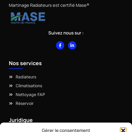
Martinage Radiateurs est certifié Mase®
Suivez nous sur :
F
L
a
i
c
n
e
k
b
e
Nos services
o
d
o
i
k
n
-
-
Radiateurs
f
i
n
Climatisations
Nettoyage FAP
Réservoir
Juridique
Gérer le consentement