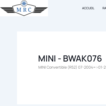
Aller
ACCUEIL
R
au
contenu
MINI - BWAK076
MINI Convertible (R52) 07-2004=>01-2