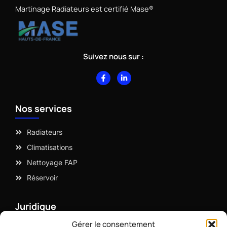
Martinage Radiateurs est certifié Mase®
Suivez nous sur :
F
L
a
i
c
n
e
k
b
e
Nos services
o
d
o
i
k
n
-
-
Radiateurs
f
i
n
Climatisations
Nettoyage FAP
Réservoir
Juridique
Gérer le consentement