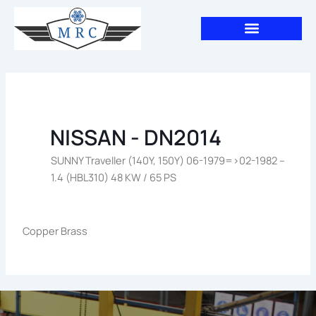
Aller
au
contenu
NISSAN - DN2014
SUNNY Traveller (140Y, 150Y) 06-1979=>02-1982 –
1.4 (HBL310) 48 KW / 65 PS
Copper Brass