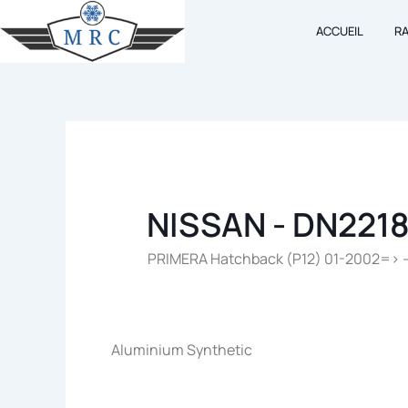
Aller
ACCUEIL
R
au
contenu
NISSAN - DN221
PRIMERA Hatchback (P12) 01-2002=> – 1
Aluminium Synthetic