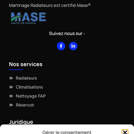
Martinage Radiateurs est certifié Mase®
Suivez nous sur :
F
L
a
i
c
n
e
k
b
e
Nos services
o
d
o
i
k
n
-
-
Radiateurs
f
i
n
Climatisations
Nettoyage FAP
Réservoir
Juridique
Gérer le consentement