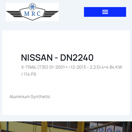
Aller
au
contenu
NISSAN - DN2240
X-TRAIL (T30) 01-2001=>12-2013 – 2.2 Di 4×4 84 KW
/ 114 PS
Aluminium Synthetic