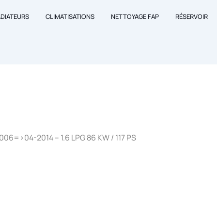
ADIATEURS
CLIMATISATIONS
NETTOYAGE FAP
RÉSERVOIR
3
2006=>04-2014 – 1.6 LPG 86 KW / 117 PS