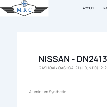
Aller
ACCUEIL
R
au
contenu
NISSAN - DN241
QASHQAI / QASHQAI 2 I (J10, NJ10) 12-
Aluminium Synthetic