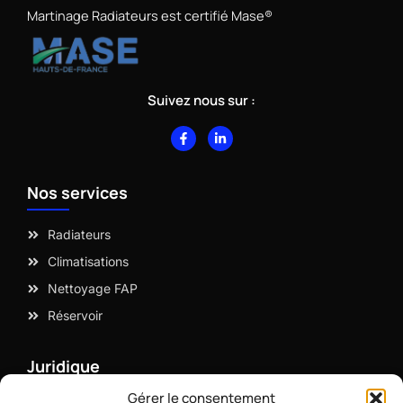
Martinage Radiateurs est certifié Mase®
Suivez nous sur :
F
L
a
i
c
n
e
k
b
e
Nos services
o
d
o
i
k
n
-
-
Radiateurs
f
i
n
Climatisations
Nettoyage FAP
Réservoir
Juridique
Gérer le consentement