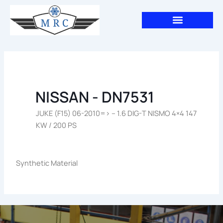
Aller
au
contenu
NISSAN - DN7531
JUKE (F15) 06-2010=> – 1.6 DIG-T NISMO 4×4 147
KW / 200 PS
Synthetic Material