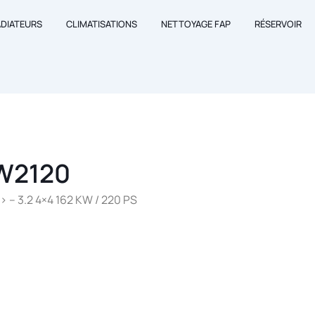
ADIATEURS
CLIMATISATIONS
NETTOYAGE FAP
RÉSERVOIR
W2120
– 3.2 4×4 162 KW / 220 PS